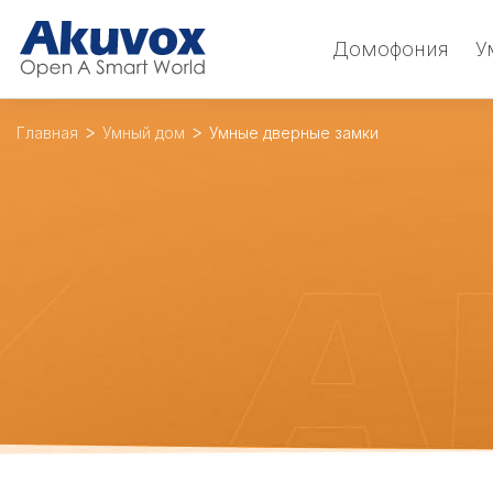
Домофония
У
Главная
Умный дом
Умные дверные замки