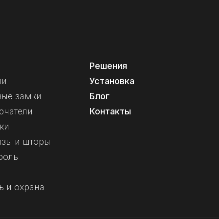
Решения
ли
Установка
ные замки
Блог
ючатели
Контакты
ки
изы и шторы
роль
ь и охрана